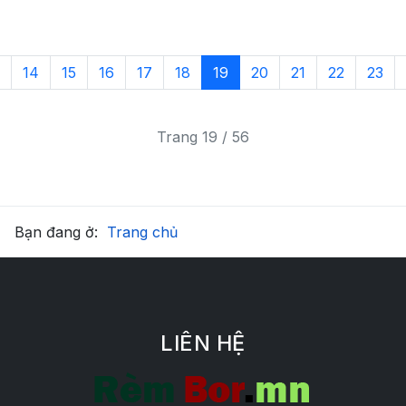
14
15
16
17
18
19
20
21
22
23
Trang 19 / 56
Bạn đang ở:
Trang chủ
LIÊN HỆ