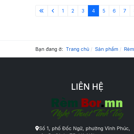
1
2
3
4
5
6
7
Bạn đang ở:
Trang chủ
Sản phẩm
Rèm
LIÊN HỆ
Số 1, phố Đốc Ngữ, phường Vĩnh Phúc,