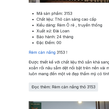
Mã sản phẩm:
3153
Chất liệu:
Thô cản sáng cao cấp
Kiểu dáng:
Rèm Ô rê , truyền thống
Xuất xứ:
Đài Loan
Bảo hành:
24 tháng
Đặc Điểm:
00
Rèm cản nắng
3153 !
Được thiết kế với chất liệu thô sần khá san
xoắn rồi nâu sẫm dệt nổi bật trên nền vải 
luôn mang đến một vẻ đẹp thẩm mỹ có tính bê
Đọc thêm: Rèm cản nắng thô 3153