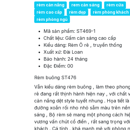
rèm cản nắng
rem cản sáng
rèm cửa
rèm cao cấp
rèm đẹp
rèm phòng khách
rèm phòng ngủ
Mã sản phẩm:
ST469-1
Chất liệu:
Gấm cản sáng cao cấp
Kiểu dáng:
Rèm Ô rê , truyền thống
Xuất xứ:
Đài Loan
Bảo hành:
24 tháng
Đặc Điểm:
00
Rèm buông ST476
Vẫn kiểu dáng rèm buông , làm theo phon
rê đang rất thịnh hành hiện nay , với chất 
cản nắng dệt style tuyết nhung . Họa tiết l
đường xoắn rối nho nhỏ sẫm màu trên nền
sáng , Bộ rèm sẽ mang một phong cách hiệ
vương vấn chút cổ điển , rất sang trọng vớ
khách , Cá tính , khá mạnh mẽ với phòng 