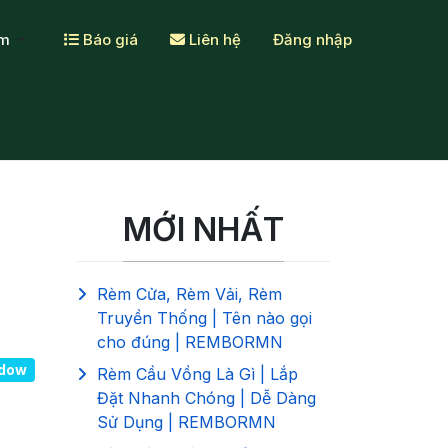
ẩm
Báo giá
Liên hệ
Đăng nhập
MỚI NHẤT
Rèm Cửa, Rèm Vải, Rèm
Truyền Thống | Tên nào gọi
cho đúng | REMBORMN
ndow
Rèm Cầu Vồng Là Gì | Lắp
Đặt Nhanh Chóng | Dễ Dàng
Sử Dụng | REMBORMN