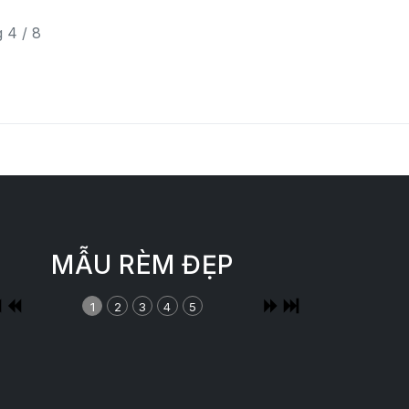
 4 / 8
MẪU RÈM ĐẸP
1
2
3
4
5