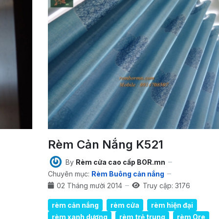
Rèm Cản Nắng K521
By
Rèm cửa cao cấp BOR.mn
Chuyên mục:
Rèm Buông cản nắng
02 Tháng mười 2014
Truy cập: 3176
rèm cản nắng
rèm cửa
rèm hiện đại
rèm xanh dương
rèm trẻ trung
rèm Ore