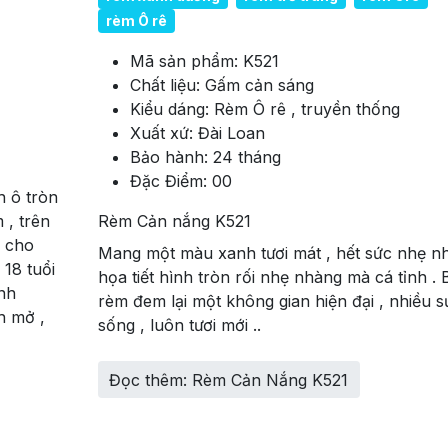
rèm Ô rê
Mã sản phẩm:
K521
Chất liệu:
Gấm cản sáng
Kiểu dáng:
Rèm Ô rê , truyền thống
Xuất xứ:
Đài Loan
Bảo hành:
24 tháng
Đặc Điểm:
00
h ô tròn
 , trên
Rèm Cản nắng K521
p cho
Mang một màu xanh tươi mát , hết sức nhẹ nh
 18 tuổi
họa tiết hình tròn rối nhẹ nhàng mà cá tỉnh . 
inh
rèm đem lại một không gian hiện đại , nhiều s
h mở ,
sống , luôn tươi mới ..
Đọc thêm: Rèm Cản Nắng K521