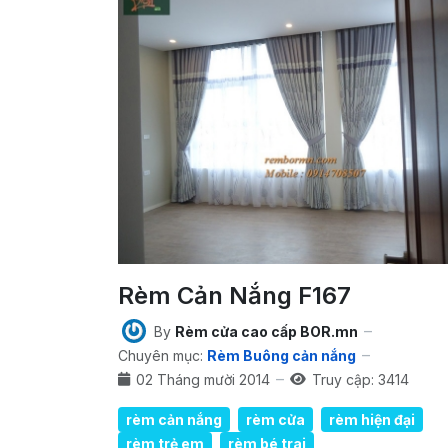
Rèm Cản Nắng F167
By
Rèm cửa cao cấp BOR.mn
Chuyên mục:
Rèm Buông cản nắng
02 Tháng mười 2014
Truy cập: 3414
rèm cản nắng
rèm cửa
rèm hiện đại
rèm trẻ em
rèm bé trai