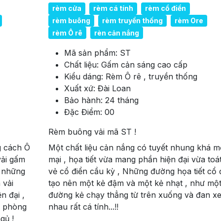
rèm cửa
rèm cá tính
rèm cổ điển
rèm buông
rèm truyền thống
rèm Ore
rèm Ô rê
rèn cản nắng
Mã sản phẩm:
ST
Chất liệu:
Gấm cản sáng cao cấp
Kiểu dáng:
Rèm Ô rê , truyền thống
Xuất xứ:
Đài Loan
Bảo hành:
24 tháng
Đặc Điểm:
00
Rèm buông vải mã ST !
g cách Ô
Một chất liệu cản nắng có tuyết nhung khá 
vải gấm
mại , họa tiết vừa mang phần hiện đại vừa toát
à những
vẻ cổ điển cầu kỳ , Những đường họa tiết cổ 
 vải
tạo nên một kẻ đậm và một kẻ nhạt , như mộ
n đại ,
đường kẻ chạy thẳng từ trên xuống và đan x
i phòng
nhau rất cá tính...!!
ngủ !