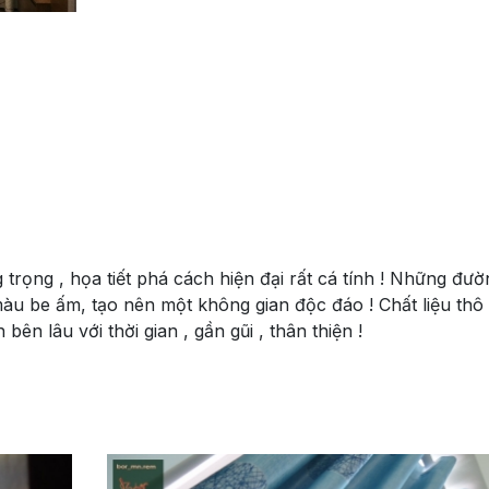
g trọng , họa tiết phá cách hiện đại rất cá tính ! Những đườ
màu be ấm, tạo nên một không gian độc đáo ! Chất liệu thô
n lâu với thời gian , gần gũi , thân thiện !