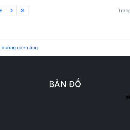
8
Trang
 buông cản nắng
BẢN ĐỒ