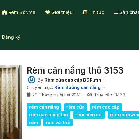
Rèm Bor.mn
Giới thiệu
Tin tức
Sản ph
Đăng ký
Rèm cản nắng thô 3153
By
Rèm cửa cao cấp BOR.mn
Chuyên mục:
Rèm Buông cản nắng
29 Tháng mười hai 2014
Truy cập: 3469
rèm cản nắng
rèm cửa
rèm cao cấp
rem can nang tho
rem hien dai
rem eurowi
rèm
rèm vải thô