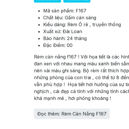
Mã sản phẩm:
F167
Chất liệu:
Gấm cản sáng
Kiểu dáng:
Rèm Ô rê , truyền thống
Xuất xứ:
Đài Loan
Bảo hành:
24 tháng
Đặc Điểm:
00
Rèm cản nắng f167 ! Với họa tiết là các hìn
đan xen với nhau mang màu xanh biển sẫm
nên vải màu ghi sáng. Bộ rèm rất thích hợ
những phòng của con trai , có thể từ 8 đến
vẫn phù hợp ! Họa tiết hơi hướng của sự t
nghịch , cái đẹp cá tính với những tính các
khá mạnh mẽ , hơi phóng khoáng !
Đọc thêm: Rèm Cản Nắng F167