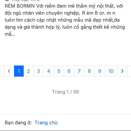
RÈM BORMN Với niềm đam mê thẩm mỹ nội thất, với
đội ngũ nhân viên chuyên nghiệp, R èm B or. m n
luôn tìm cách cập nhật những mẫu mã đẹp nhất,đa
dạng và giá thành hợp lý, luôn cố gắng thiết kế những
mẫ...
1
2
3
4
5
6
7
8
9
10
Trang 1 / 56
Bạn đang ở:
Trang chủ