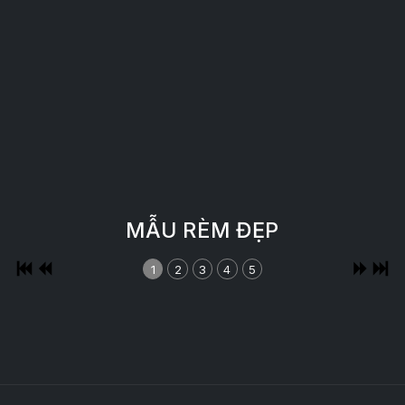
MẪU RÈM ĐẸP
1
2
3
4
5