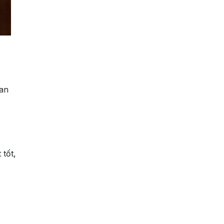
uan
 tốt,