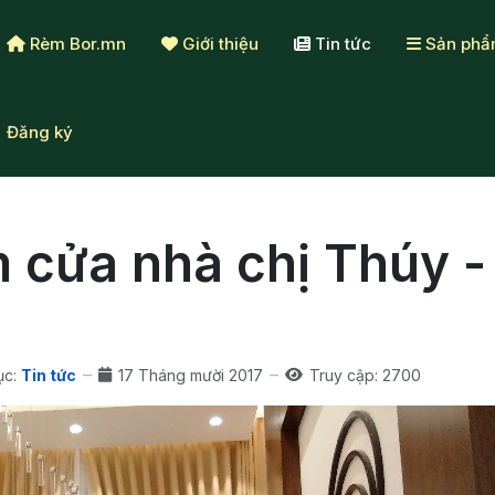
Rèm Bor.mn
Giới thiệu
Tin tức
Sản ph
Đăng ký
 cửa nhà chị Thúy -
c:
Tin tức
17 Tháng mười 2017
Truy cập: 2700