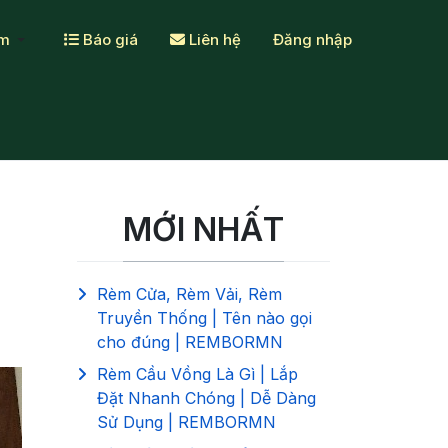
ẩm
Báo giá
Liên hệ
Đăng nhập
MỚI NHẤT
Rèm Cửa, Rèm Vải, Rèm
Truyền Thống | Tên nào gọi
cho đúng | REMBORMN
Rèm Cầu Vồng Là Gì | Lắp
Đặt Nhanh Chóng | Dễ Dàng
Sử Dụng | REMBORMN