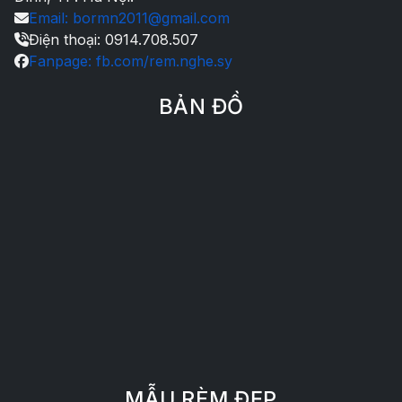
Email: bormn2011@gmail.com
Điện thoại: 0914.708.507
Fanpage: fb.com/rem.nghe.sy
BẢN ĐỒ
MẪU RÈM ĐẸP