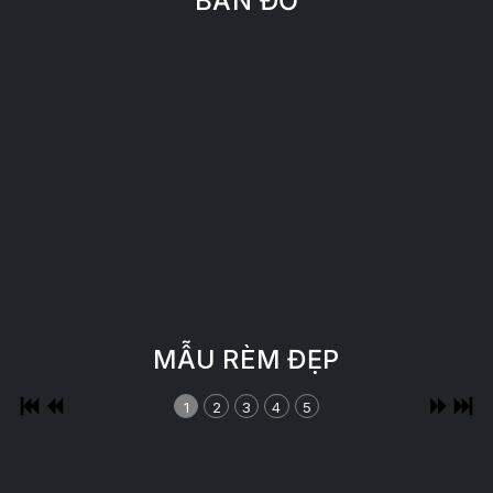
BẢN ĐỒ
MẪU RÈM ĐẸP
1
2
3
4
5