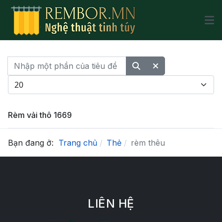
Nhập một phần của tiêu đề
Hiển thị #
Rèm vải thô 1669
Bạn đang ở:
Trang chủ
Thẻ
rèm thêu
LIÊN HỆ