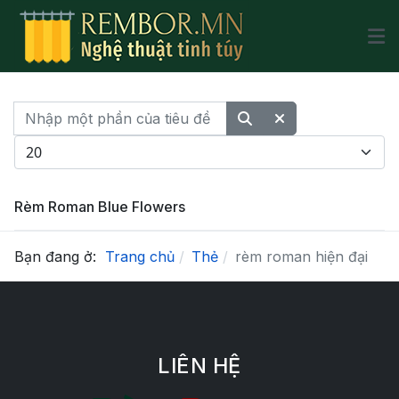
Nhập một phần của tiêu đề
Hiển thị #
Rèm Roman Blue Flowers
Bạn đang ở:
Trang chủ
Thẻ
rèm roman hiện đại
LIÊN HỆ