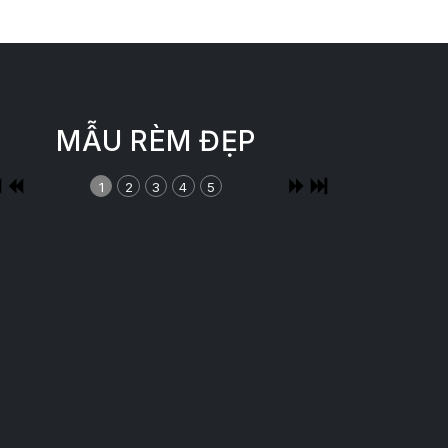
MẪU RÈM ĐẸP
1
2
3
4
5