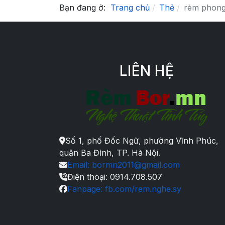
Bạn đang ở:
Trang chủ
Thẻ
rèm phong
LIÊN HỆ
Số 1, phố Đốc Ngữ, phường Vĩnh Phúc,
quận Ba Đình, TP. Hà Nội.
Email: bormn2011@gmail.com
Điện thoại: 0914.708.507
Fanpage: fb.com/rem.nghe.sy