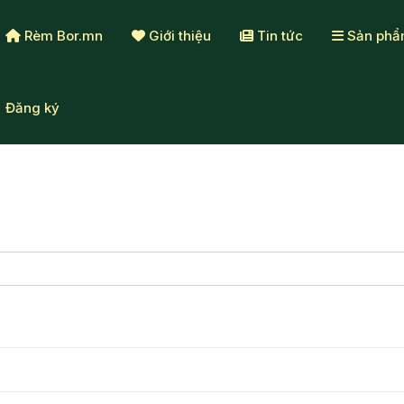
Rèm Bor.mn
Giới thiệu
Tin tức
Sản ph
Đăng ký