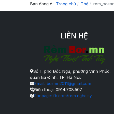
Bạn đang ở:
Trang chủ
Thẻ
rem_ocean
LIÊN HỆ
Số 1, phố Đốc Ngữ, phường Vĩnh Phúc,
quận Ba Đình, TP. Hà Nội.
Email: bormn2011@gmail.com
Điện thoại: 0914.708.507
Fanpage: fb.com/rem.nghe.sy