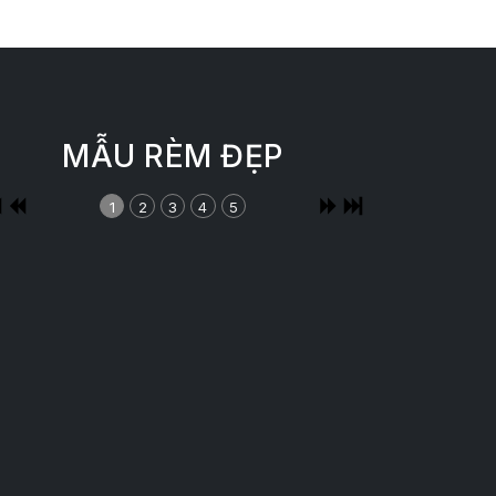
MẪU RÈM ĐẸP
1
2
3
4
5