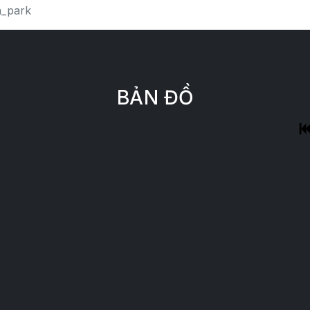
_park
BẢN ĐỒ