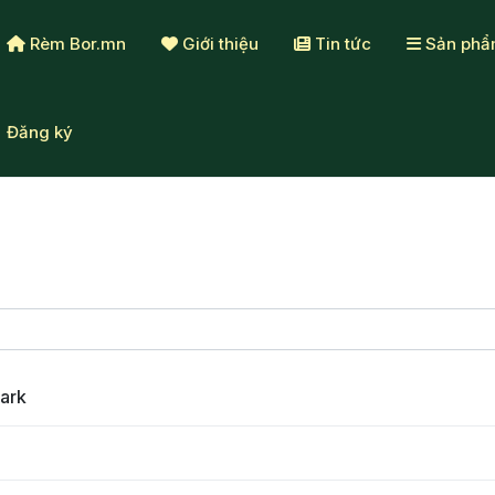
Rèm Bor.mn
Giới thiệu
Tin tức
Sản ph
Đăng ký
ark