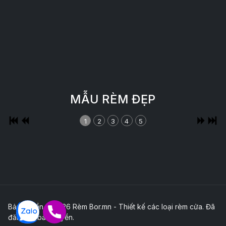
MẪU RÈM ĐẸP
1
2
3
4
5
Bản quyền © 2026 Rèm Bor.mn - Thiết kế các loại rèm cửa. Đã
đăng ký bản quyền.