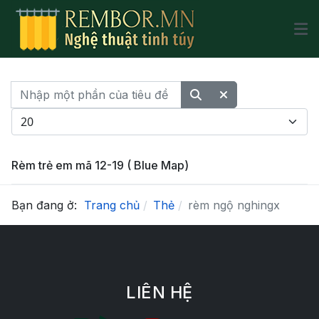
Nhập một phần của tiêu đề
Hiển thị #
Rèm trẻ em mã 12-19 ( Blue Map)
Bạn đang ở:
Trang chủ
Thẻ
rèm ngộ nghingx
LIÊN HỆ