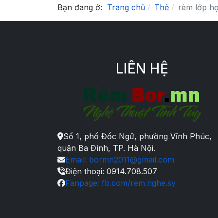
Bạn đang ở:
Trang chủ
Thẻ
rèm lớp h
LIÊN HỆ
Số 1, phố Đốc Ngữ, phường Vĩnh Phúc,
quận Ba Đình, TP. Hà Nội.
Email: bormn2011@gmail.com
Điện thoại: 0914.708.507
Fanpage: fb.com/rem.nghe.sy