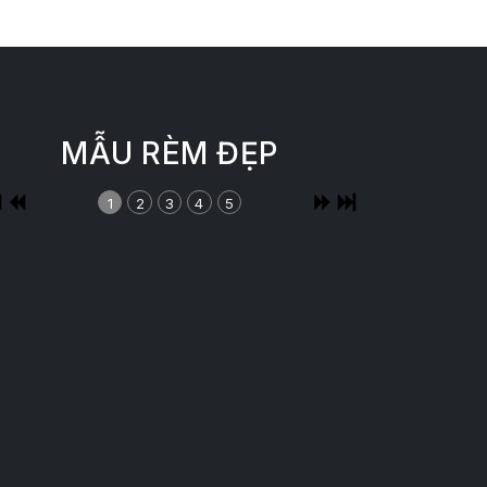
MẪU RÈM ĐẸP
1
2
3
4
5