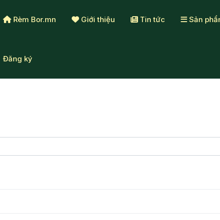
Rèm Bor.mn
Giới thiệu
Tin tức
Sản ph
Đăng ký