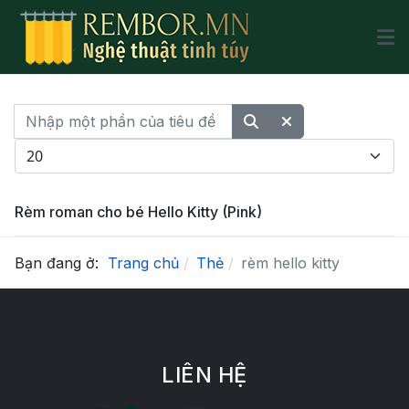
Nhập một phần của tiêu đề
Hiển thị #
Rèm roman cho bé Hello Kitty (Pink)
Bạn đang ở:
Trang chủ
Thẻ
rèm hello kitty
LIÊN HỆ