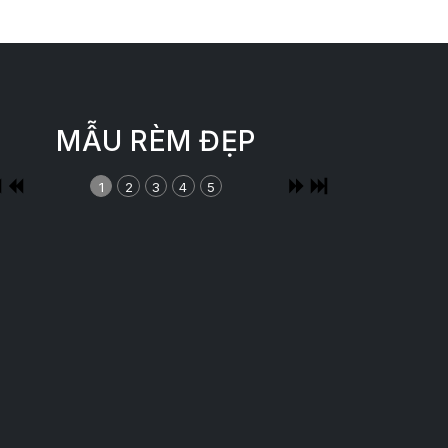
MẪU RÈM ĐẸP
1
2
3
4
5