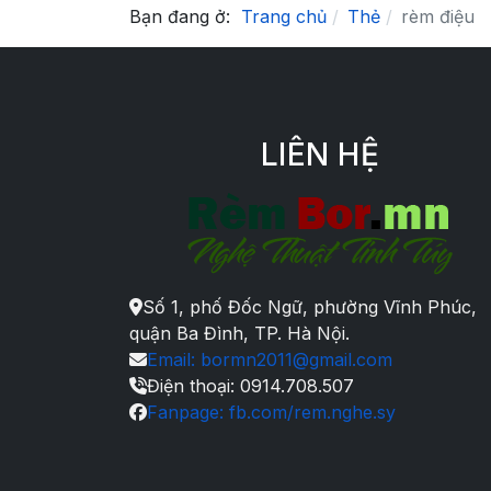
Bạn đang ở:
Trang chủ
Thẻ
rèm điệu
LIÊN HỆ
Số 1, phố Đốc Ngữ, phường Vĩnh Phúc,
quận Ba Đình, TP. Hà Nội.
Email: bormn2011@gmail.com
Điện thoại: 0914.708.507
Fanpage: fb.com/rem.nghe.sy