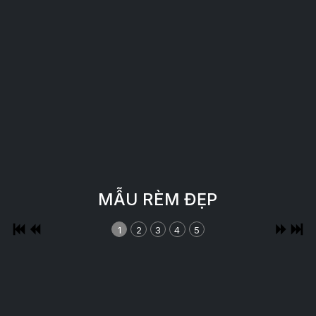
MẪU RÈM ĐẸP
1
2
3
4
5