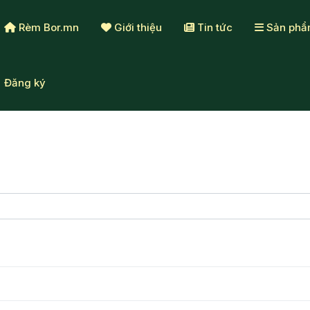
Rèm Bor.mn
Giới thiệu
Tin tức
Sản ph
Đăng ký