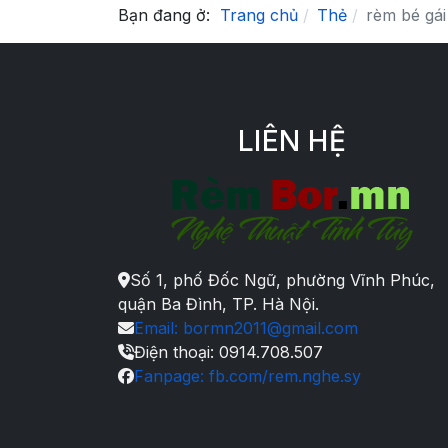
Bạn đang ở:
Trang chủ
Thẻ
rèm bé gái
LIÊN HỆ
Số 1, phố Đốc Ngữ, phường Vĩnh Phúc,
quận Ba Đình, TP. Hà Nội.
Email: bormn2011@gmail.com
Điện thoại: 0914.708.507
Fanpage: fb.com/rem.nghe.sy