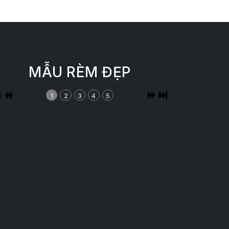
MẪU RÈM ĐẸP
1
2
3
4
5