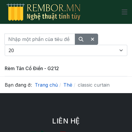
Nhập một phần của tiêu đề
Hiển thị #
Rèm Tân Cổ Điển - G212
Bạn đang ở:
Trang chủ
Thẻ
classic curtain
LIÊN HỆ