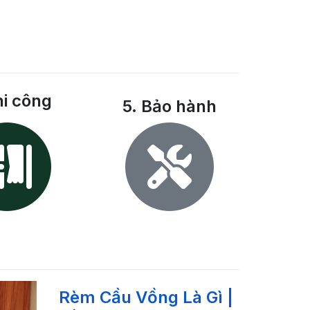
hi công
5. Bảo hành
Rèm Cầu Vồng Là Gì |