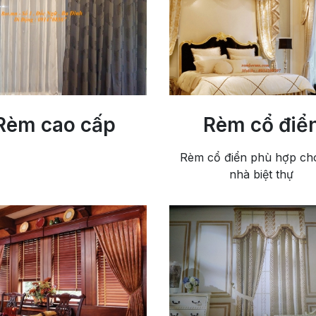
Rèm cao cấp
Rèm cổ điể
Rèm cổ điển phù hợp ch
nhà biệt thự