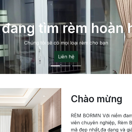
ang muốn tìm loại rèm hi
Chào mừng
RÈM BORMN Với niềm đam m
viên chuyên nghiệp, Rèm 
mã đẹp nhất,đa dạng và giá