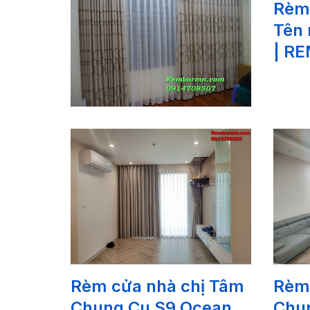
Rèm
Tên 
| R
Rèm cửa nhà chị Tâm
Rèm
Chung Cu S9 Ocean
Chu