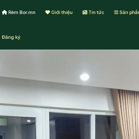
Rèm Bor.mn
Giới thiệu
Tin tức
Sản ph
Đăng ký