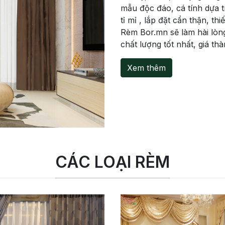
mẫu độc đáo, cá tính dựa 
tỉ mỉ , lắp đặt cẩn thận, th
Rèm Bor.mn sẽ làm hài lòng
chất lượng tốt nhất, giá th
Xem thêm
CÁC LOẠI RÈM