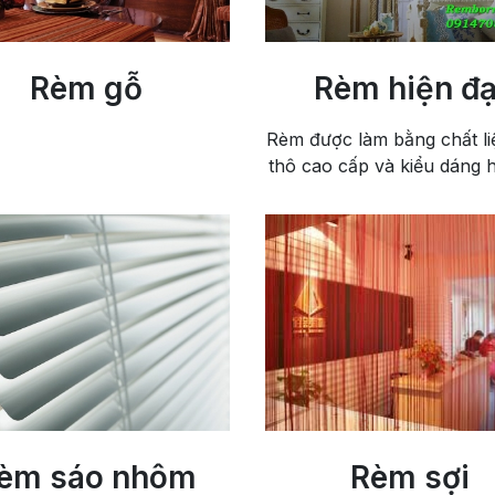
Rèm gỗ
Rèm hiện đạ
Rèm được làm bằng chất l
thô cao cấp và kiểu dáng h
èm sáo nhôm
Rèm sợi