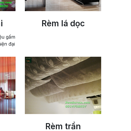
i
Rèm lá dọc
iệu gấm
iện đại
Rèm trần