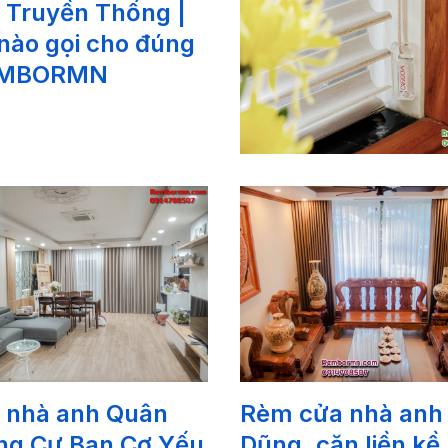
 Truyền Thống |
nào gọi cho đúng
EMBORMN
 nhà anh Quân
Rèm cửa nhà anh
ng Cư Ban Cơ Yếu
Dũng, căn liền kề